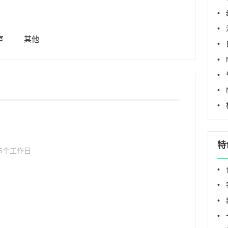
•
室
其他
•
•
•
•
•
特
5个工作日
•
•
•
•