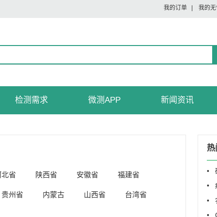
我的订单
|
我的无
检测需求
微测APP
新闻资讯
热
•
河北省
陕西省
安徽省
福建省
•
贵州省
内蒙古
山西省
台湾省
• 