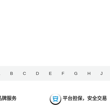
A
B
C
D
E
F
G
H
J
品牌服务
平台担保，安全交易