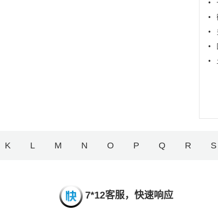
•
•
•
•
•
K
L
M
N
O
P
Q
R
S
7*12客服，快速响应