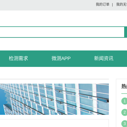
我的订单
|
我的无
检测需求
微测APP
新闻资讯
热
1
2
3